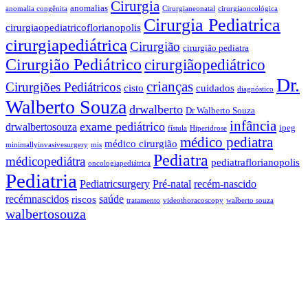
Cirurgia
anomalias
anomalia congênita
Cirurgianeonatal
cirurgiaoncológica
Cirurgia Pediatrica
cirurgiaopediatricoflorianopolis
cirurgiapediátrica
Cirurgião
cirurgião pediatra
Cirurgião Pediátrico
cirurgiãopediátrico
Dr.
crianças
Cirurgiões Pediátricos
cisto
cuidados
diagnóstico
Walberto Souza
drwalberto
Dr Walberto Souza
infância
exame pediátrico
drwalbertosouza
ipeg
fístula
Hiperidrose
médico pediatra
médico cirurgião
minimallyinvasivesurgery
mis
Pediatra
médicopediátra
pediatraflorianopolis
oncologiapediátrica
Pediatria
Pediatricsurgery
Pré-natal
recém-nascido
recémnascidos
saúde
riscos
tratamento
videothoracoscopy
walberto souza
walbertosouza