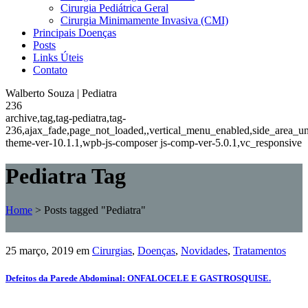
Cirurgia Pediátrica Geral
Cirurgia Minimamente Invasiva (CMI)
Principais Doenças
Posts
Links Úteis
Contato
Walberto Souza | Pediatra
236
archive,tag,tag-pediatra,tag-
236,ajax_fade,page_not_loaded,,vertical_menu_enabled,side_area_u
theme-ver-10.1.1,wpb-js-composer js-comp-ver-5.0.1,vc_responsive
Pediatra Tag
Home
>
Posts tagged "Pediatra"
25 março, 2019
em
Cirurgias
,
Doenças
,
Novidades
,
Tratamentos
Defeitos da Parede Abdominal: ONFALOCELE E GASTROSQUISE.