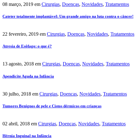
08 março, 2019
em
Cirurgias
,
Doenças
,
Novidades
,
Tratamentos
Cateter totalmente implantável: Um grande amigo na luta contra o câncer!
22 fevereiro, 2019
em
Cirurgias
,
Doenças
,
Novidades
,
Tratamentos
Atresia de Esôfago: o que é?
13 agosto, 2018
em
Cirurgias
,
Doenças
,
Novidades
,
Tratamentos
Apendicite Aguda na Infância
30 julho, 2018
em
Cirurgias
,
Doenças
,
Novidades
,
Tratamentos
Tumores Benignos de pele e Cistos dérmicos em crianças
02 abril, 2018
em
Cirurgias
,
Doenças
,
Novidades
,
Tratamentos
Hérnia Inguinal na Infância