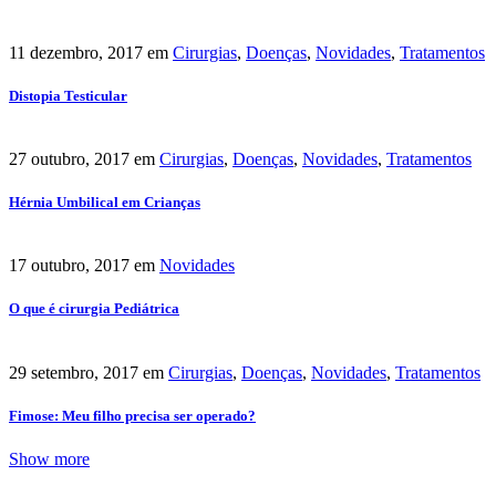
11 dezembro, 2017
em
Cirurgias
,
Doenças
,
Novidades
,
Tratamentos
Distopia Testicular
27 outubro, 2017
em
Cirurgias
,
Doenças
,
Novidades
,
Tratamentos
Hérnia Umbilical em Crianças
17 outubro, 2017
em
Novidades
O que é cirurgia Pediátrica
29 setembro, 2017
em
Cirurgias
,
Doenças
,
Novidades
,
Tratamentos
Fimose: Meu filho precisa ser operado?
Show more