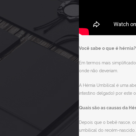
Você sabe o que é hérnia?
Em termos mais simplificado
onde não deveriam.
A Hérnia Umbilical é uma abe
intestino delgado) por este 
Quais são as causas da Hé
Depois que o bebê nasce, os
umbilical do recém-nascido.