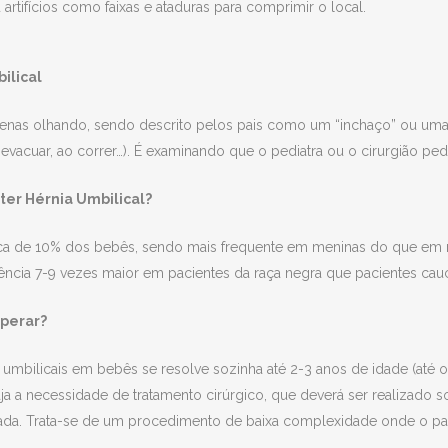
rtifícios como faixas e ataduras para comprimir o local.
ilical
penas olhando, sendo descrito pelos pais como um “inchaço” ou uma ‘
o evacuar, ao correr…). É examinando que o pediatra ou o cirurgião ped
ter Hérnia Umbilical?
cerca de 10% dos bebês, sendo mais frequente em meninas do que 
ncia 7-9 vezes maior em pacientes da raça negra que pacientes cauca
operar?
 umbilicais em bebês se resolve sozinha até 2-3 anos de idade (até o
a a necessidade de tratamento cirúrgico, que deverá ser realizado s
izada. Trata-se de um procedimento de baixa complexidade onde o pac