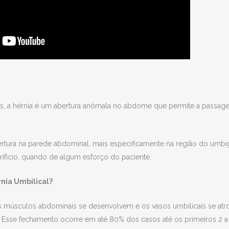
s, a hérnia é um abertura anômala no abdome que permite a passage
rtura na parede abdominal, mais especificamente na região do umbig
orifício, quando de algum esforço do paciente.
rnia Umbilical?
 músculos abdominais se desenvolvem e os vasos umbilicais se atr
 Esse fechamento ocorre em até 80% dos casos até os primeiros 2 