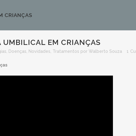
EM CRIANÇAS
 UMBILICAL EM CRIANÇAS
gias
,
Doenças
,
Novidades
,
Tratamentos
por
Walberto Souza
1
Cur
nças