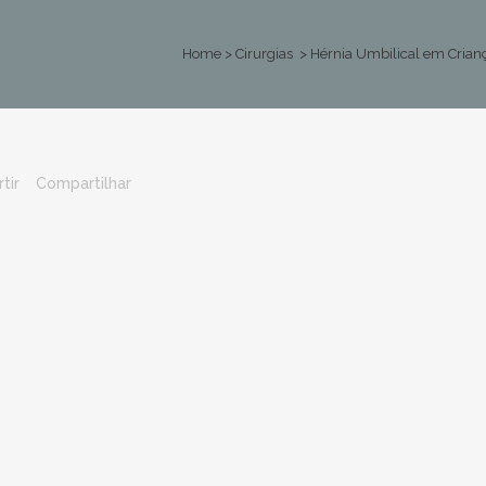
Home
>
Cirurgias
>
Hérnia Umbilical em Crian
tir
Compartilhar