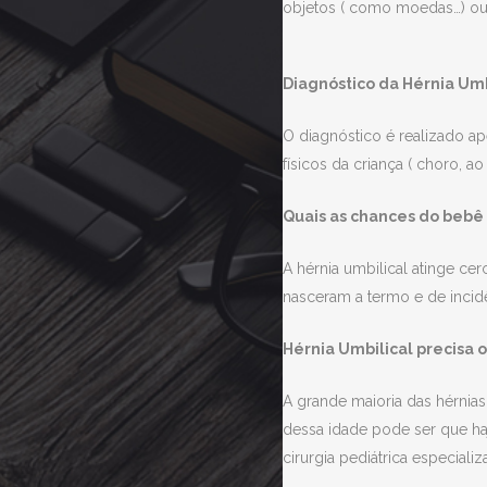
objetos ( como moedas…) ou a
Diagnóstico da Hérnia Umb
O diagnóstico é realizado a
físicos da criança ( choro, a
Quais as chances do bebê 
A hérnia umbilical atinge 
nasceram a termo e de incidê
Hérnia Umbilical precisa 
A grande maioria das hérnias
dessa idade pode ser que haj
cirurgia pediátrica especial