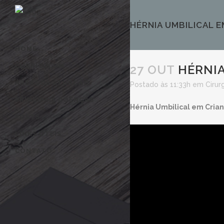
HÉRNIA UMBILICAL 
HOME
CURRICULUM
27 OUT
HÉRNIA
ÁREAS DE ATUAÇÃO
Postado às 11:33h
em
Cirur
PRINCIPAIS DOENÇAS
Hérnia Umbilical em Cria
POSTS
LINKS ÚTEIS
CONTATO