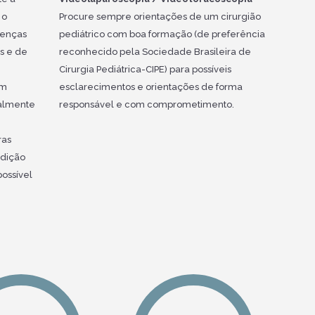
 o
Procure sempre orientações de um cirurgião
renças
pediátrico com boa formação (de preferência
s e de
reconhecido pela Sociedade Brasileira de
Cirurgia Pediátrica-CIPE) para possíveis
em
esclarecimentos e orientações de forma
ualmente
responsável e com comprometimento.
ras
ndição
possível