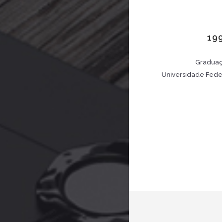
19
Graduaç
Universidade Feder