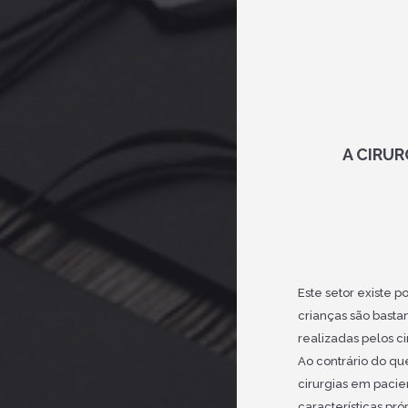
A CIRUR
Este setor existe 
crianças são basta
realizadas pelos ci
Ao contrário do qu
cirurgias em pacie
características pró