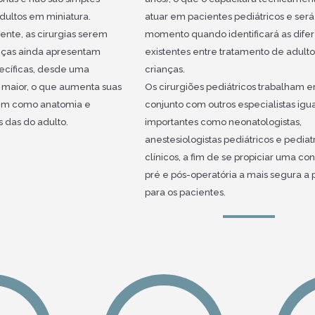
dultos em miniatura.
atuar em pacientes pediátricos e será
nte, as cirurgias serem
momento quando identificará as dife
anças ainda apresentam
existentes entre tratamento de adulto
pecíficas, desde uma
crianças.
l maior, o que aumenta suas
Os cirurgiões pediátricos trabalham 
bem como anatomia e
conjunto com outros especialistas ig
es das do adulto.
importantes como neonatologistas,
anestesiologistas pediátricos e pediat
clínicos, a fim de se propiciar uma co
pré e pós-operatória a mais segura a 
para os pacientes.