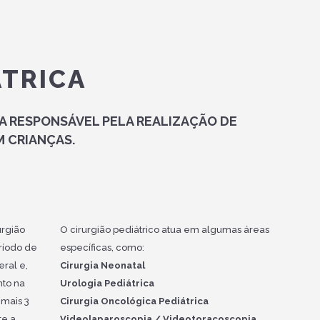
ÁTRICA
GIA RESPONSÁVEL PELA REALIZAÇÃO DE
 CRIANÇAS.
urgião
O cirurgião pediátrico atua em algumas áreas
ríodo de
específicas, como:
eral e,
Cirurgia Neonatal
nto na
Urologia Pediátrica
 mais 3
Cirurgia Oncológica Pediátrica
te a
Videolaparoscopia / Videotoracoscopia