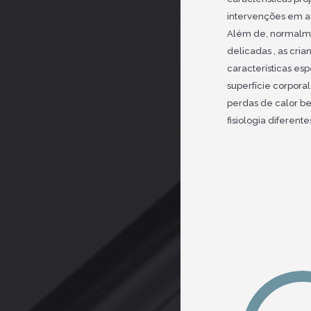
intervenções em a
Além de, normalme
delicadas , as cri
características es
superfície corpora
perdas de calor 
fisiologia diferent