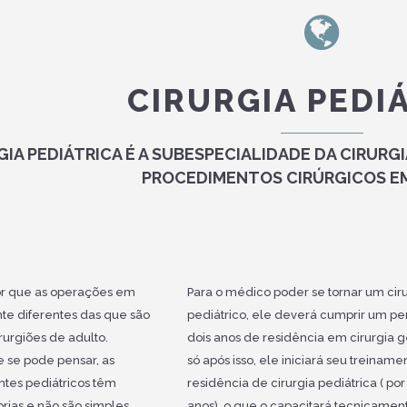
CIRURGIA PEDI
GIA PEDIÁTRICA É A SUBESPECIALIDADE DA CIRUR
PROCEDIMENTOS CIRÚRGICOS EM
por que as operações em
Para o médico poder se tornar um cir
nte diferentes das que são
pediátrico, ele deverá cumprir um pe
rurgiões de adulto.
dois anos de residência em cirurgia g
e se pode pensar, as
só após isso, ele iniciará seu treiname
ntes pediátricos têm
residência de cirurgia pediátrica ( por
prias e não são simples
anos), o que o capacitará tecnicamen