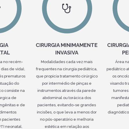
GIA
CIRURGIA MINIMAMENTE
CIRURG
TAL
INVASIVA
PE
da no recém-
Modalidades cada vez mais
Área na
 dias de vida),
frequentes na cirurgia pediátrica,
pediátrico 
ês prematuros
que propicia tratamento cirúrgico
os oncolo
atuação do
por intermédio de pinças e
visando tr
co consiste na
instrumentos através da parede
tumores
úrgica de
abdominal ou torácica dos
manifesta
ngênitas e de
pacientes, evitando-se grandes
pediat
edimentos
incisões, o que leva a menos dor
diagnóstico
m pacientes
no pós-operatório e melhoria
TI neonatal.
estética em relação aos