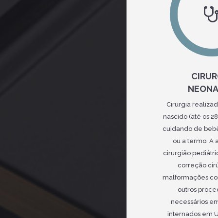
CIRUR
NEONA
Cirurgia realiza
nascido (até os 28
cuidando de beb
ou a termo. A 
cirurgião pediátri
correção cir
malformações co
outros proc
necessários e
internados em U