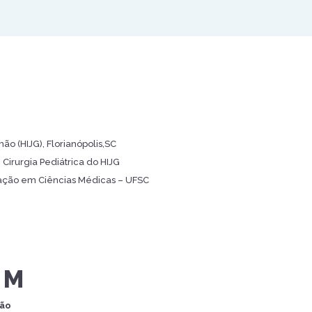
mão (HIJG), Florianópolis,SC
irurgia Pediátrica do HIJG
ação em Ciências Médicas – UFSC
UM
ção