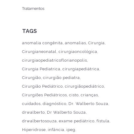
Tratamentos
TAGS
anomalia congênita
anomalias
Cirurgia
Cirurgianeonatal
cirurgiaoncológica
cirurgiaopediatricoflorianopolis
Cirurgia Pediatrica
cirurgiapediátrica
Cirurgião
cirurgião pediatra
Cirurgião Pediátrico
cirurgiãopediátrico
Cirurgiões Pediátricos
cisto
crianças
cuidados
diagnóstico
Dr. Walberto Souza
drwalberto
Dr Walberto Souza
drwalbertosouza
exame pediátrico
fístula
Hiperidrose
infância
ipeg