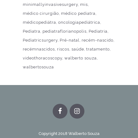
minimallyinvasivesurgery
mis
médico cirurgião
médico pediatra
médicopediátra
oncologiapediátrica
Pediatra
pediatraflorianopolis
Pediatria
Pediatricsurgery
Pré-natal
recém-nascido
recémnascidos
riscos
saúde
tratamento
videothoracoscopy
walberto souza
walbertosouza
Copyright 2018 Walberto Souza