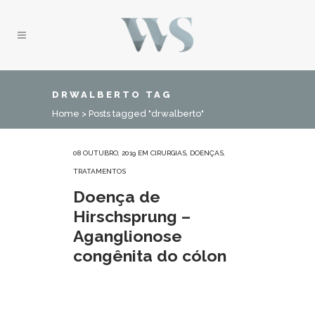
DRWALBERTO TAG
Home
>
Posts tagged "drwalberto"
08 OUTUBRO, 2019
EM
CIRURGIAS
,
DOENÇAS
,
TRATAMENTOS
Doença de
Hirschsprung –
Aganglionose
congênita do cólon