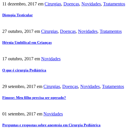
11 dezembro, 2017
em
Cirurgias
,
Doenças
,
Novidades
,
Tratamentos
Distopia Testicular
27 outubro, 2017
em
Cirurgias
,
Doenças
,
Novidades
,
Tratamentos
Hérnia Umbilical em Crianças
17 outubro, 2017
em
Novidades
O que é cirurgia Pediátrica
29 setembro, 2017
em
Cirurgias
,
Doenças
,
Novidades
,
Tratamentos
Fimose: Meu filho precisa ser operado?
01 setembro, 2017
em
Novidades
Perguntas e respostas sobre anestesia em Cirurgia Pediátrica