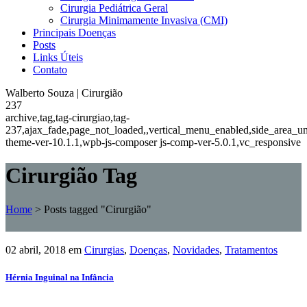
Cirurgia Pediátrica Geral
Cirurgia Minimamente Invasiva (CMI)
Principais Doenças
Posts
Links Úteis
Contato
Walberto Souza | Cirurgião
237
archive,tag,tag-cirurgiao,tag-
237,ajax_fade,page_not_loaded,,vertical_menu_enabled,side_area_u
theme-ver-10.1.1,wpb-js-composer js-comp-ver-5.0.1,vc_responsive
Cirurgião Tag
Home
>
Posts tagged "Cirurgião"
02 abril, 2018
em
Cirurgias
,
Doenças
,
Novidades
,
Tratamentos
Hérnia Inguinal na Infância