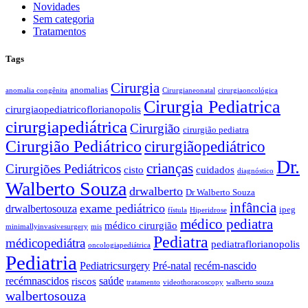
Novidades
Sem categoria
Tratamentos
Tags
Cirurgia
anomalias
anomalia congênita
Cirurgianeonatal
cirurgiaoncológica
Cirurgia Pediatrica
cirurgiaopediatricoflorianopolis
cirurgiapediátrica
Cirurgião
cirurgião pediatra
Cirurgião Pediátrico
cirurgiãopediátrico
Dr.
crianças
Cirurgiões Pediátricos
cisto
cuidados
diagnóstico
Walberto Souza
drwalberto
Dr Walberto Souza
infância
exame pediátrico
drwalbertosouza
ipeg
fístula
Hiperidrose
médico pediatra
médico cirurgião
minimallyinvasivesurgery
mis
Pediatra
médicopediátra
pediatraflorianopolis
oncologiapediátrica
Pediatria
Pediatricsurgery
Pré-natal
recém-nascido
recémnascidos
saúde
riscos
tratamento
videothoracoscopy
walberto souza
walbertosouza