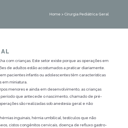
Home
>
Cirurgia Pediátrica Geral
RAL
balha com crianças. Este setor existe porque as operações em
iões de adultos estão acostumados a praticar diariamente.
s em pacientes infantis ou adolescentes têm características
s em miniatura.
orpos menores e ainda em desenvolvimento, as crianças
o período que antecede o nascimento, chamado de pré-
operações são realizadas sob anestesia geral e não
rnias inguinais, hérnia umbilical, testículos que não
os, cistos congênitos cervicais, doença de refluxo gastro-