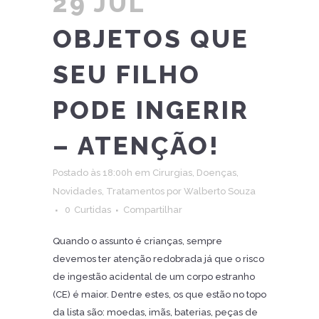
29 JUL
OBJETOS QUE
SEU FILHO
PODE INGERIR
– ATENÇÃO!
Postado às 18:00h
em
Cirurgias
,
Doenças
,
Novidades
,
Tratamentos
por
Walberto Souza
0
Curtidas
Compartilhar
Quando o assunto é crianças, sempre
devemos ter atenção redobrada já que o risco
de ingestão acidental de um corpo estranho
(CE) é maior. Dentre estes, os que estão no topo
da lista são: moedas, imãs, baterias, peças de