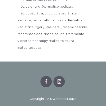
médico cirurgião
médico pediatra
médicopediátra
oncologiapediátrica
Pediatra
pediatraflorianopolis
Pediatria
Pediatricsurgery
Pré-natal
recém-nascido
recémnascidos
riscos
saúde
tratamento
videothoracoscopy
walberto souza
walbertosouza
Copyright 2018 Walberto Souza