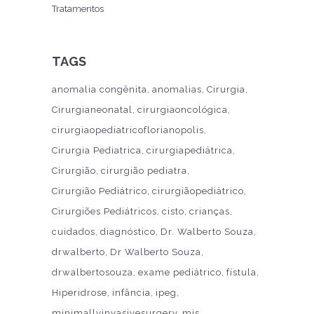
Tratamentos
TAGS
anomalia congênita
anomalias
Cirurgia
Cirurgianeonatal
cirurgiaoncológica
cirurgiaopediatricoflorianopolis
Cirurgia Pediatrica
cirurgiapediátrica
Cirurgião
cirurgião pediatra
Cirurgião Pediátrico
cirurgiãopediátrico
Cirurgiões Pediátricos
cisto
crianças
cuidados
diagnóstico
Dr. Walberto Souza
drwalberto
Dr Walberto Souza
drwalbertosouza
exame pediátrico
fístula
Hiperidrose
infância
ipeg
minimallyinvasivesurgery
mis