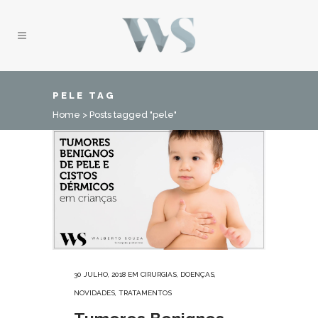
PELE TAG
Home
>
Posts tagged "pele"
30 JULHO, 2018
EM
CIRURGIAS
,
DOENÇAS
,
NOVIDADES
,
TRATAMENTOS