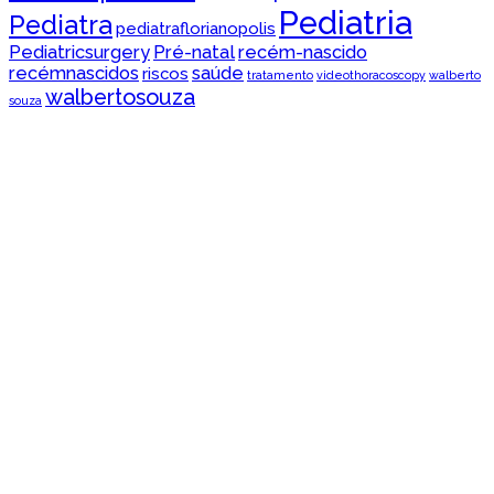
Pediatria
Pediatra
pediatraflorianopolis
Pediatricsurgery
Pré-natal
recém-nascido
recémnascidos
saúde
riscos
tratamento
videothoracoscopy
walberto
walbertosouza
souza