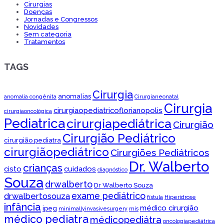
Cirurgias
Doenças
Jornadas e Congressos
Novidades
Sem categoria
Tratamentos
TAGS
Cirurgia
anomalias
anomalia congênita
Cirurgianeonatal
Cirurgia
cirurgiaopediatricoflorianopolis
cirurgiaoncológica
Pediatrica
cirurgiapediátrica
Cirurgião
Cirurgião Pediátrico
cirurgião pediatra
cirurgiãopediátrico
Cirurgiões Pediátricos
Dr. Walberto
crianças
cisto
cuidados
diagnóstico
Souza
drwalberto
Dr Walberto Souza
exame pediátrico
drwalbertosouza
fístula
Hiperidrose
infância
médico cirurgião
ipeg
minimallyinvasivesurgery
mis
médico pediatra
médicopediátra
oncologiapediátrica