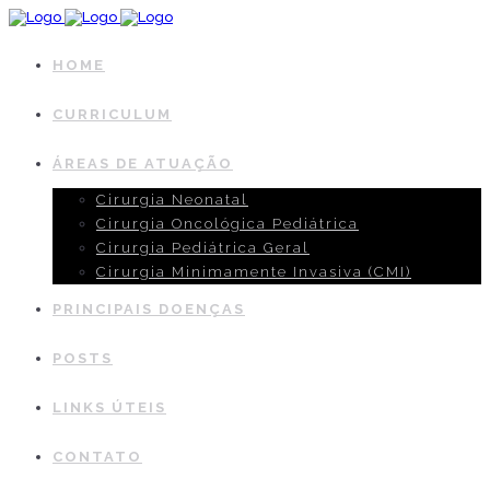
HOME
CURRICULUM
ÁREAS DE ATUAÇÃO
Cirurgia Neonatal
Cirurgia Oncológica Pediátrica
Cirurgia Pediátrica Geral
Cirurgia Minimamente Invasiva (CMI)
PRINCIPAIS DOENÇAS
POSTS
LINKS ÚTEIS
CONTATO