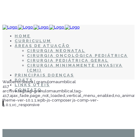
HOME
CURRICULUM
ÁREAS DE ATUAÇÃO
CIRURGIA NEONATAL
CIRURGIA ONCOLÓGICA PEDIÁTRICA
CIRURGIA PEDIÁTRICA GERAL
CIRURGIA MINIMAMENTE INVASIVA
(CMI)
PRINCIPAIS DOENÇAS
POSTS
Walberto Souza | granulomaumbilical
LINKS ÚTEIS
417
CONTATO
archive,tag,tag-granulomaumbilical,tag-
417,ajax_fade,page_not_loaded,,vertical_menu_enabled,no_anima
theme-ver-10.1.1,wpb-js-composer js-comp-ver-
5.0.1,vc_responsive
granulomaumbilical Tag
Home
>
Posts tagged "granulomaumbilical"