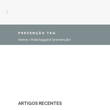
PREVENÇÃO TAG
Home
>
Posts tagged "prevenção"
20 SETEMBRO, 2019
EM
CIRURGIAS
,
DOENÇAS
,
NOVIDADES
,
TRATAMENTOS
O que é Sinus Pré-
Sacral?
ARTIGOS RECENTES