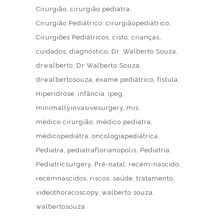
Cirurgião
cirurgião pediatra
Cirurgião Pediátrico
cirurgiãopediátrico
Cirurgiões Pediátricos
cisto
crianças
cuidados
diagnóstico
Dr. Walberto Souza
drwalberto
Dr Walberto Souza
drwalbertosouza
exame pediátrico
fístula
Hiperidrose
infância
ipeg
minimallyinvasivesurgery
mis
médico cirurgião
médico pediatra
médicopediátra
oncologiapediátrica
Pediatra
pediatraflorianopolis
Pediatria
Pediatricsurgery
Pré-natal
recém-nascido
recémnascidos
riscos
saúde
tratamento
videothoracoscopy
walberto souza
walbertosouza