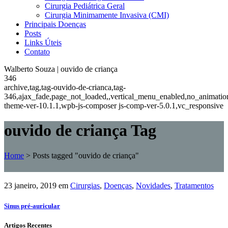
Cirurgia Pediátrica Geral
Cirurgia Minimamente Invasiva (CMI)
Principais Doenças
Posts
Links Úteis
Contato
Walberto Souza | ouvido de criança
346
archive,tag,tag-ouvido-de-crianca,tag-
346,ajax_fade,page_not_loaded,,vertical_menu_enabled,no_animati
theme-ver-10.1.1,wpb-js-composer js-comp-ver-5.0.1,vc_responsive
ouvido de criança Tag
Home
>
Posts tagged "ouvido de criança"
23 janeiro, 2019
em
Cirurgias
,
Doenças
,
Novidades
,
Tratamentos
Sinus pré-auricular
Artigos Recentes