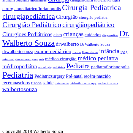
anomalias
anomalia congênita
Cirurgianeonatal
cirurgiaoncológica
Cirurgia Pediatrica
cirurgiaopediatricoflorianopolis
cirurgiapediátrica
Cirurgião
cirurgião pediatra
Cirurgião Pediátrico
cirurgiãopediátrico
Dr.
crianças
Cirurgiões Pediátricos
cisto
cuidados
diagnóstico
Walberto Souza
drwalberto
Dr Walberto Souza
infância
exame pediátrico
drwalbertosouza
ipeg
fístula
Hiperidrose
médico pediatra
médico cirurgião
minimallyinvasivesurgery
mis
Pediatra
médicopediátra
pediatraflorianopolis
oncologiapediátrica
Pediatria
Pediatricsurgery
Pré-natal
recém-nascido
recémnascidos
saúde
riscos
tratamento
videothoracoscopy
walberto souza
walbertosouza
Copyright 2018 Walberto Souza