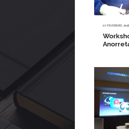
07 FEVEREIRO, 201
Worksh
Anorret