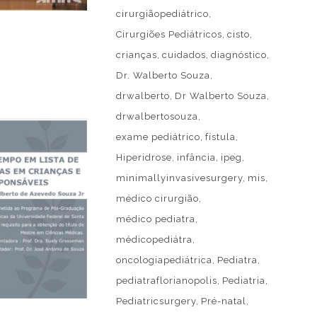
cirurgiãopediátrico
Cirurgiões Pediátricos
cisto
crianças
cuidados
diagnóstico
Dr. Walberto Souza
drwalberto
Dr Walberto Souza
drwalbertosouza
exame pediátrico
fístula
Hiperidrose
infância
ipeg
minimallyinvasivesurgery
mis
médico cirurgião
médico pediatra
médicopediátra
oncologiapediátrica
Pediatra
pediatraflorianopolis
Pediatria
Pediatricsurgery
Pré-natal