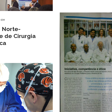
8
EM
 Norte-
e de Cirurgia
ica