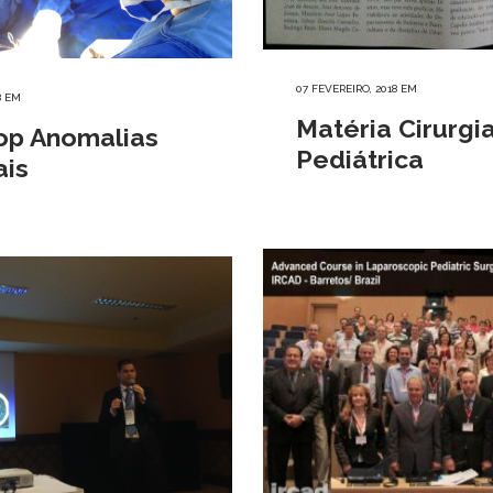
07 FEVEREIRO, 2018
EM
8
EM
Matéria Cirurgi
op Anomalias
Pediátrica
ais