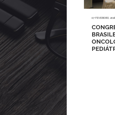
07 FEVEREIRO, 201
CONGR
BRASIL
ONCOL
PEDIÁT