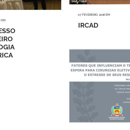
07 FEVEREIRO, 2018
EM
8
EM
IRCAD
ESSO
EIRO
OGIA
RICA