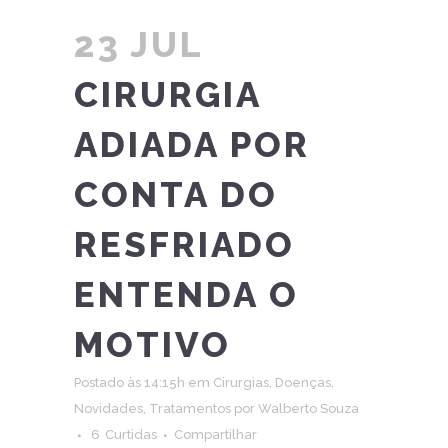
23 JUL
CIRURGIA
ADIADA POR
CONTA DO
RESFRIADO
ENTENDA O
MOTIVO
Postado às 14:15h
em
Cirurgias
,
Doenças
,
Novidades
,
Tratamentos
por
Walberto Souza
6
Curtidas
Compartilhar