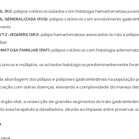
 (PJ):
pólipos colônicos isolados com histologia hamartomatosa juveni
L GENERALIZADA (PJG):
pólipos colônicos com envolvimento gastroint
venis;
TZ-JEGHERS (SPJ):
pólipo hamartomatoso associados ou não a pólip
liar;
MATOSA FAMILIAR (PAF):
pólipos colônicos com histologia adenomatosa 
s únicos e múltiplos, os achados histológicos predominantemente fo
a abordagem dos pólipos e poliposes gastrointestinais na população pe
ciação com outras doenças, elevando a complexidade do manejo des
m órgão vital, a ressecção de grandes segmentos do trato gastrointest
do essa terapêutica desafiadora, devido ao impasse entre preservar ou s
a
 7808