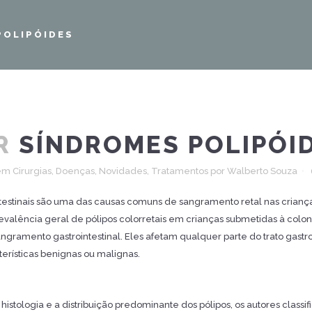
POLIPÓIDES
R
SÍNDROMES POLIPÓI
em
Cirurgias
,
Doenças
,
Novidades
,
Tratamentos
por
Walberto Souza
ntestinais são uma das causas comuns de sangramento retal nas crianç
prevalência geral de pólipos colorretais em crianças submetidas à col
ngramento gastrointestinal. Eles afetam qualquer parte do trato gastro
erísticas benignas ou malignas.
istologia e a distribuição predominante dos pólipos, os autores classi