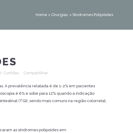
Home
>
Cirurgias
>
Síndromes Polipóides
DES
0
Curtidas
Compartilhar
as. A prevalência relatada é de 1-2% em pacientes
onoscopia é 6% e sobe para 12% quando a indicação
intestinal (TGI), sendo mais comuns na região colorretal,
ficaram as síndromes polipoides em: