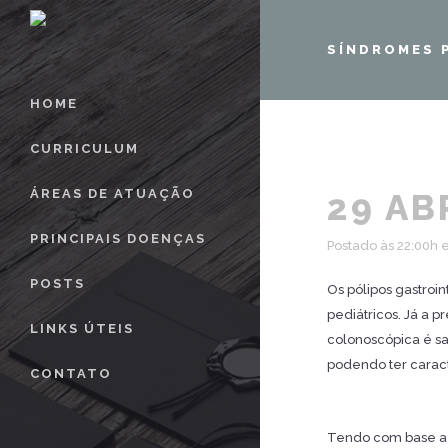
SÍNDROMES 
HOME
CURRICULUM
ÁREAS DE ATUAÇÃO
29 AB
PRINCIPAIS DOENÇAS
Postado às 22:00h
POSTS
Os pólipos gastroi
pediátricos. Já a 
LINKS ÚTEIS
colonoscópica é sa
podendo ter caract
CONTATO
Tendo com base a h