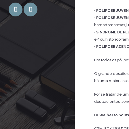
•
POLIPOSE JUVENIL
•
POLIPOSE JUVENI
hamartomatosas ju
•
SÍNDROME DE PEU
e/ ou histórico fami
•
POLIPOSE ADENO
Em todos os pólipo
O grande desafio d
há uma maior asso
Por se tratar de u
dos pacientes, sen
Dr Walberto Souz
CRM-SC 9763| RQE