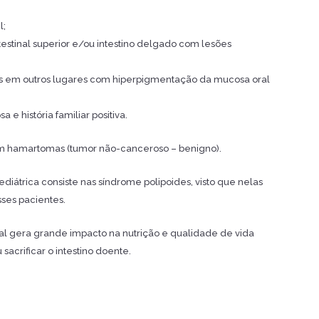
l;
estinal superior e/ou intestino delgado com lesões
os em outros lugares com hiperpigmentação da mucosa oral
e história familiar positiva.
ram hamartomas (tumor não-canceroso – benigno).
diátrica consiste nas síndrome polipoides, visto que nelas
ses pacientes.
inal gera grande impacto na nutrição e qualidade de vida
acrificar o intestino doente.