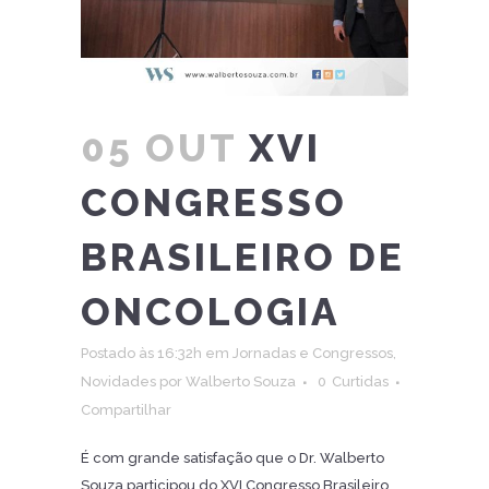
05 OUT
XVI
CONGRESSO
BRASILEIRO DE
ONCOLOGIA
Postado às 16:32h
em
Jornadas e Congressos
,
Novidades
por
Walberto Souza
0
Curtidas
Compartilhar
É com grande satisfação que o Dr. Walberto
Souza participou do XVI Congresso Brasileiro