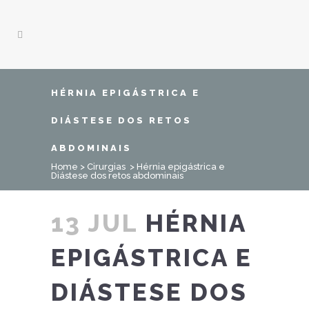
HÉRNIA EPIGÁSTRICA E
DIÁSTESE DOS RETOS
ABDOMINAIS
Home
>
Cirurgias
>
Hérnia epigástrica e
Diástese dos retos abdominais
13 JUL
HÉRNIA
EPIGÁSTRICA E
DIÁSTESE DOS