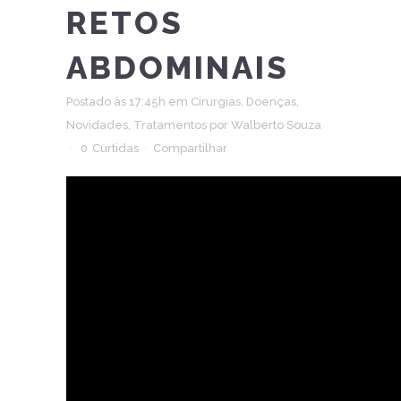
RETOS
ABDOMINAIS
Postado às 17:45h
em
Cirurgias
,
Doenças
,
Novidades
,
Tratamentos
por
Walberto Souza
0
Curtidas
Compartilhar